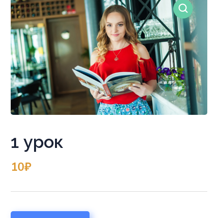
1 урок
10
₽