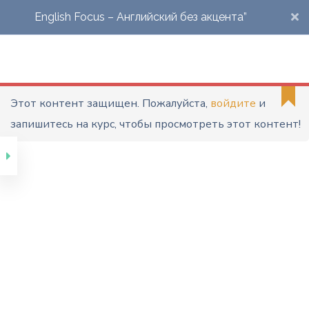
English Focus – Английский без акцента”
Марафон
"Английский Без
Акцента"
Этот контент защищен. Пожалуйста,
войдите
и
запишитесь на курс, чтобы просмотреть этот контент!
English Focus –
“Английский без
акцента” – Стартовый
тест
English Focus –
“Английский без
акцента” – Урок 1 – Что
такое акцент?
Межзубные звуки. Звук
[w]. Восходящая
интонация.
English Focus –
“Английский без
акцента” – Урок 2 – Fat
cat. Звук [r]. Глухие и
звонкие согласные.
Падающая интонация