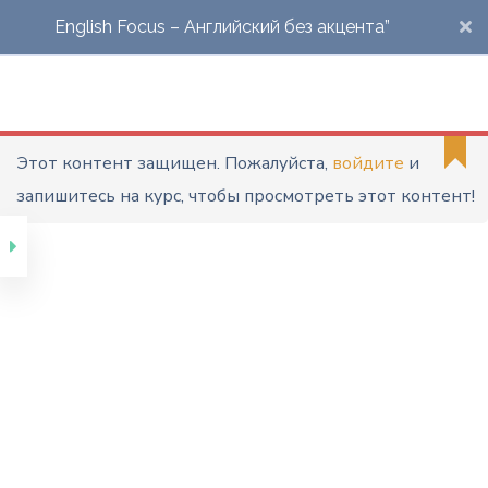
English Focus – Английский без акцента”
Марафон
"Английский Без
Акцента"
Этот контент защищен. Пожалуйста,
войдите
и
запишитесь на курс, чтобы просмотреть этот контент!
English Focus –
“Английский без
акцента” – Стартовый
тест
English Focus –
“Английский без
акцента” – Урок 1 – Что
такое акцент?
Межзубные звуки. Звук
[w]. Восходящая
интонация.
English Focus –
“Английский без
акцента” – Урок 2 – Fat
cat. Звук [r]. Глухие и
звонкие согласные.
Падающая интонация